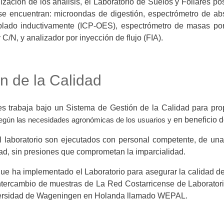
zación de los análisis, el Laboratorio de Suelos y Foliares po
 se encuentran: microondas de digestión, espectrómetro de ab
lado inductivamente (ICP-OES), espectrómetro de masas po
C/N, y analizador por inyección de flujo (FIA).
n de la Calidad
es trabaja bajo un Sistema de Gestión de la Calidad para prop
en beneficio d
egún las necesidades agronómicas de los usuarios y
el laboratorio son ejecutados con personal competente, de un
ad, sin presiones que comprometan la imparcialidad.
que ha implementado el Laboratorio para asegurar la calidad de
ntercambio de muestras de La Red Costarricense de Laborato
iversidad de Wageningen en Holanda llamado WEPAL.