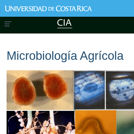
Pasar
al
contenido
principal
Microbiología Agrícola