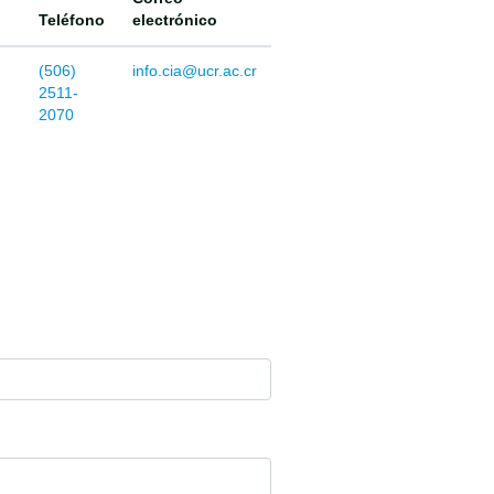
Teléfono
electrónico
(506)
info.cia@ucr.ac.cr
2511-
2070