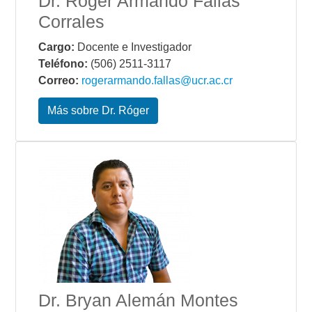
Dr. Róger Armando Fallas
Corrales
Cargo:
Docente e Investigador
Teléfono:
(506) 2511-3117
Correo:
rogerarmando.fallas@ucr.ac.cr
Más sobre Dr. Róger
Dr. Bryan Alemán Montes