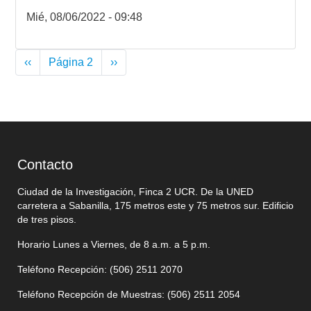
Mié, 08/06/2022 - 09:48
Paginación
Página
‹‹
Página 2
Siguiente
››
anterior
página
Contacto
Ciudad de la Investigación, Finca 2 UCR. De la UNED
carretera a Sabanilla, 175 metros este y 75 metros sur. Edificio
de tres pisos.
Horario Lunes a Viernes, de 8 a.m. a 5 p.m.
Teléfono Recepción: (506)
2511 2070
Teléfono Recepción de Muestras: (506)
2511 205
4