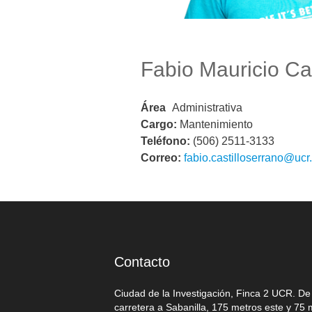
Fabio Mauricio Cas
Área
Administrativa
Cargo:
Mantenimiento
Teléfono:
(506) 2511-3133
Correo:
fabio.castilloserrano@ucr.
Contacto
Ciudad de la Investigación, Finca 2 UCR. D
carretera a Sabanilla, 175 metros este y 75 