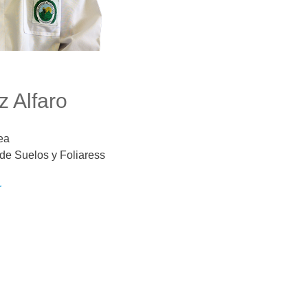
z Alfaro
rea
 de Suelos y Foliaress
r