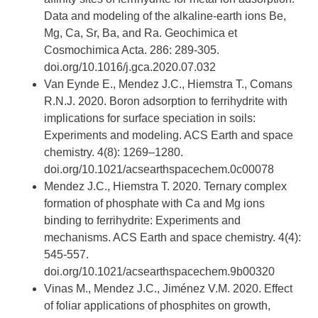
Data and modeling of the alkaline-earth ions Be,
Mg, Ca, Sr, Ba, and Ra. Geochimica et
Cosmochimica Acta. 286: 289-305.
doi.org/10.1016/j.gca.2020.07.032
Van Eynde E., Mendez J.C., Hiemstra T., Comans
R.N.J. 2020. Boron adsorption to ferrihydrite with
implications for surface speciation in soils:
Experiments and modeling. ACS Earth and space
chemistry. 4(8): 1269–1280.
doi.org/10.1021/acsearthspacechem.0c00078
Mendez J.C., Hiemstra T. 2020. Ternary complex
formation of phosphate with Ca and Mg ions
binding to ferrihydrite: Experiments and
mechanisms. ACS Earth and space chemistry. 4(4):
545-557.
doi.org/10.1021/acsearthspacechem.9b00320
Vinas M., Mendez J.C., Jiménez V.M. 2020. Effect
of foliar applications of phosphites on growth,