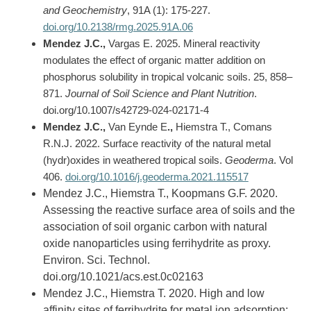
and Geochemistry
, 91A (1): 175-227.
doi.org/10.2138/rmg.2025.91A.06
Mendez J.C.,
Vargas E. 2025.
Mineral reactivity
modulates the effect of organic matter addition on
phosphorus solubility in tropical volcanic soils. 25, 858–
871.
Journal of Soil Science and Plant Nutrition
.
doi.org/10.1007/s42729-024-02171-4
Mendez J.C.,
Van Eynde E
.,
Hiemstra T.,
Comans
R.N.J
. 2022.
Surface reactivity of the natural metal
(hydr)oxides in weathered tropical soils.
Geoderma
. Vol
406.
doi.org/10.1016/j.geoderma.2021.115517
Mendez J.C., Hiemstra T., Koopmans G.F. 2020.
Assessing the reactive surface area of soils and the
association of soil organic carbon with natural
oxide nanoparticles using ferrihydrite as proxy.
Environ. Sci. Technol.
doi.org/10.1021/acs.est.0c02163
Mendez J.C., Hiemstra T. 2020. High and low
affinity sites of ferrihydrite for metal ion adsorption: