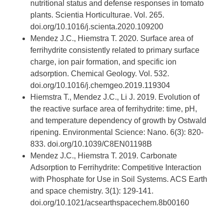
nutritional status and defense responses in tomato
plants. Scientia Horticulturae. Vol. 265.
doi.org/10.1016/j.scienta.2020.109200
Mendez J.C., Hiemstra T. 2020. Surface area of
ferrihydrite consistently related to primary surface
charge, ion pair formation, and specific ion
adsorption. Chemical Geology. Vol. 532.
doi.org/10.1016/j.chemgeo.2019.119304
Hiemstra T., Mendez J.C., Li J. 2019. Evolution of
the reactive surface area of ferrihydrite: time, pH,
and temperature dependency of growth by Ostwald
ripening. Environmental Science: Nano. 6(3): 820-
833. doi.org/10.1039/C8EN01198B
Mendez J.C., Hiemstra T. 2019. Carbonate
Adsorption to Ferrihydrite: Competitive Interaction
with Phosphate for Use in Soil Systems. ACS Earth
and space chemistry. 3(1): 129-141.
doi.org/10.1021/acsearthspacechem.8b00160