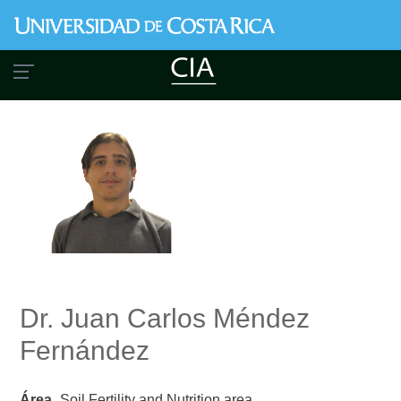
Skip
to
main
content
Dr. Juan Carlos Méndez
Fernández
Área
Soil Fertility and Nutrition area