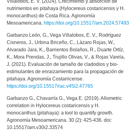
Villalobos, E. V. (2024). Crecimiento y absorción de
nutrimentos en pitahaya (Hylocereus costaricensis y H.
monocanthus) de Costa Rica. Agronomía
Mesoamericana.
https://doi.org/10.15517/am.2024.57493
Garbanzo León, G., Vega Villalobos, E. V., Rodríguez
Cisneros, J., Urbina Briceño, C., Lázaro Rojas, W.,
Alvarado Jara, K., Barrientos Bolaños, R., Duarte Ortíz,
K., Mora Prendas, J., Trujillo Olivas, V., & Rojas Varela,
J. (2021). Evaluación de tamaño de cladodios y bio-
estimulantes de enraizamiento para la propagación de
pitahaya. Agronomía Costarricense.
https://doi.org/10.15517/rac.v45i2.47765
Garbanzo G., Chavarría G., Vega E. (2019). Allometric
correlation in Hylocereus costaricensis y H.
monocanthus (pitahaya): a tool to quantify growth.
Agronomía Mesoamericana. 30 (2): 425-436. doi:
10.15517/am.v30i2.33574