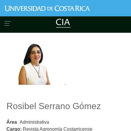
Pasar
al
contenido
principal
Rosibel Serrano Gómez
Área
Administrativa
Cargo:
Revista Agronomía Costarricense