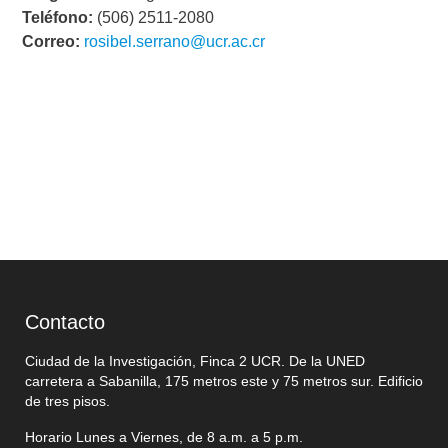
Teléfono:
(506) 2511-2080
Correo:
rosibel.serrano@ucr.ac.cr
Contacto
Ciudad de la Investigación, Finca 2 UCR. De la UNED
carretera a Sabanilla, 175 metros este y 75 metros sur. Edificio
de tres pisos.
Horario Lunes a Viernes, de 8 a.m. a 5 p.m.