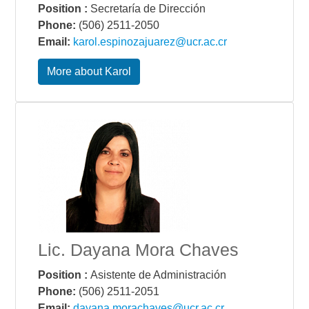
Position :
Secretaría de Dirección
Phone:
(506) 2511-2050
Email:
karol.espinozajuarez@ucr.ac.cr
More about Karol
Lic. Dayana Mora Chaves
Position :
Asistente de Administración
Phone:
(506) 2511-2051
Email:
dayana.morachaves@ucr.ac.cr