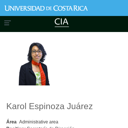
Skip
to
main
content
Karol Espinoza Juárez
Área
Administrative area