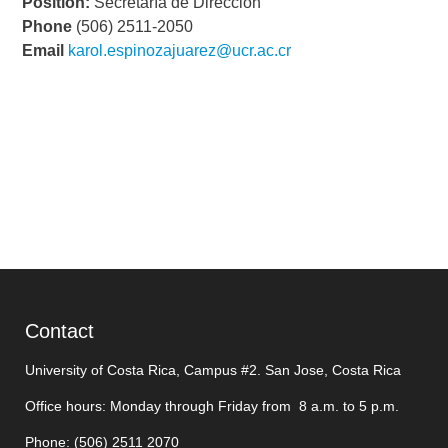
Position:
Secretaría de Dirección
Phone
(506) 2511-2050
Email
karol.espinozajuarez@ucr.ac.cr
Contact
University of Costa Rica, Campus #2. San Jose, Costa Rica
Office hours: Monday through Friday from 8 a.m. to 5 p.m.
Phone: (506)
2511 2070