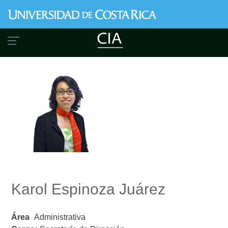
Pasar
al
contenido
principal
Karol Espinoza Juárez
Área
Administrativa