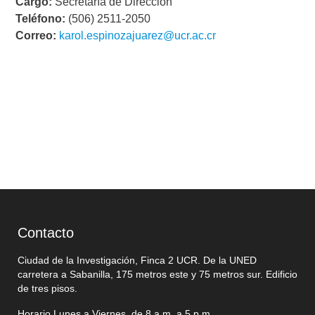
Cargo:
Secretaría de Dirección
Teléfono:
(506) 2511-2050
Correo:
karol.espinozajuarez@ucr.ac.cr
Contacto
Ciudad de la Investigación, Finca 2 UCR. De la UNED
carretera a Sabanilla, 175 metros este y 75 metros sur. Edificio
de tres pisos.
Horario Lunes a Viernes, de 8 a.m. a 5 p.m.