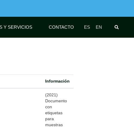
S Y SERVICIOS
CONTACTO
ES
EN
Información
(2021)
Documento
con
etiquetas
para
muestras