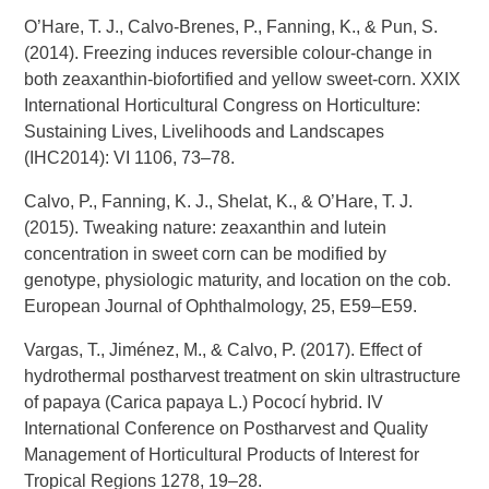
O’Hare, T. J., Calvo-Brenes, P., Fanning, K., & Pun, S.
(2014). Freezing induces reversible colour-change in
both zeaxanthin-biofortified and yellow sweet-corn. XXIX
International Horticultural Congress on Horticulture:
Sustaining Lives, Livelihoods and Landscapes
(IHC2014): VI 1106, 73–78.
Calvo, P., Fanning, K. J., Shelat, K., & O’Hare, T. J.
(2015). Tweaking nature: zeaxanthin and lutein
concentration in sweet corn can be modified by
genotype, physiologic maturity, and location on the cob.
European Journal of Ophthalmology, 25, E59–E59.
Vargas, T., Jiménez, M., & Calvo, P. (2017). Effect of
hydrothermal postharvest treatment on skin ultrastructure
of papaya (Carica papaya L.) Pococí hybrid. IV
International Conference on Postharvest and Quality
Management of Horticultural Products of Interest for
Tropical Regions 1278, 19–28.