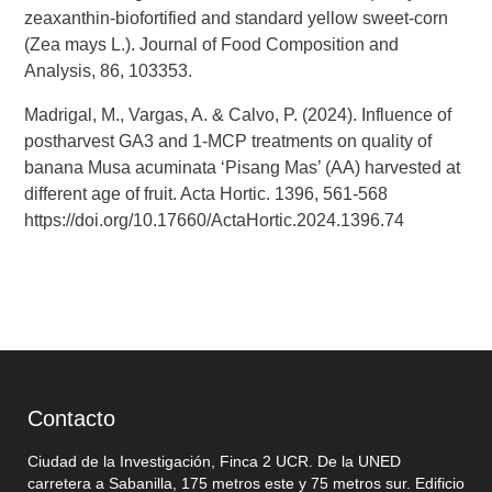
zeaxanthin-biofortified and standard yellow sweet-corn
(Zea mays L.). Journal of Food Composition and
Analysis, 86, 103353.
Madrigal, M., Vargas, A. & Calvo, P. (2024). Influence of
postharvest GA3 and 1-MCP treatments on quality of
banana Musa acuminata ‘Pisang Mas’ (AA) harvested at
different age of fruit. Acta Hortic. 1396, 561-568
https://doi.org/10.17660/ActaHortic.2024.1396.74
Contacto
Ciudad de la Investigación, Finca 2 UCR. De la UNED
carretera a Sabanilla, 175 metros este y 75 metros sur. Edificio