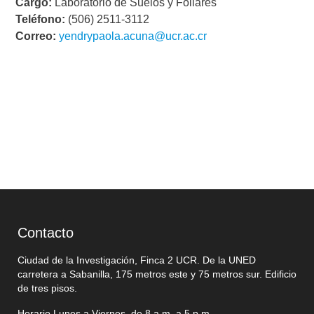
Cargo:
Laboratorio de Suelos y Foliares
Teléfono:
(506) 2511-3112
Correo:
yendrypaola.acuna@ucr.ac.cr
Contacto
Ciudad de la Investigación, Finca 2 UCR. De la UNED
carretera a Sabanilla, 175 metros este y 75 metros sur. Edificio
de tres pisos.
Horario Lunes a Viernes, de 8 a.m. a 5 p.m.