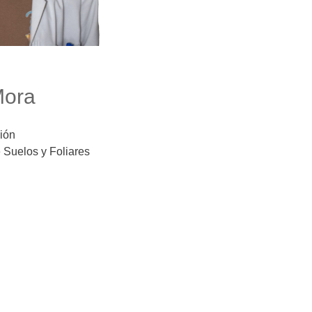
Mora
ción
e Suelos y Foliares