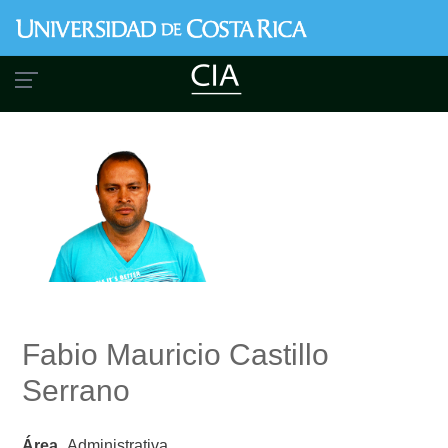
Pasar
al
contenido
principal
Fabio Mauricio Castillo
Serrano
Área
Administrativa