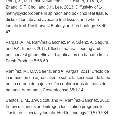
Dong, X., M. Ramírez-Sánchez, D.J. Huber, J. Rao, Z.
Zhang, S.T. Choi, and J.H. Lee. 2013. Diffusivity of 1-
methylcyclopropene in spinach and bok choi leaf tissue,
disks of tomato and avocado fruit tissue, and whole
tomato fruit. Postharvest Biology and Technology 78:40–
47.
Vargas, A., M. Ramírez-Sánchez, M.V. Sáenz, A. Segura,
and F.A. Blanco. 2011. Effect of natural flooding and
postharvest gibberellic acid application on banana fruits.
Fresh Produce 5:56-60.
Ramírez, M., M.V. Sáenz, and A. Vargas. 2011. Efecto de
la inmersion en agua caliente sobre la secreción de latex
por la corona de gajos recién conformados de frutos de
banano. Agronomía Costarricense 35:1-14.
Santos, B.M., J.W. Scott, and M. Ramírez-Sánchez. 2010.
In-row distances and nitrogen fertilization programs for
‘Tasti-Lee’ specialty tomato. HortTechnology 20:579-584.