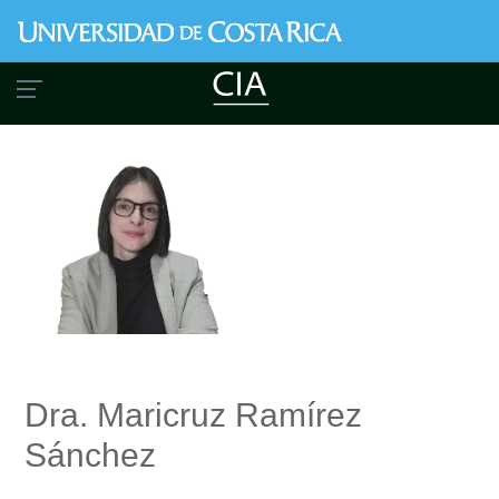
Pasar
al
contenido
principal
Dra. Maricruz Ramírez
Sánchez