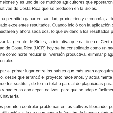
melones y es uno de los muchos agricultores que apostaron p
nativas de Costa Rica que se producen en la
Bioles.
 ha permitido ganar en sanidad, producción y economía, act
rado excelentes resultados. Cuando inició con la aplicación 
ectárea y ahora saca dos, lo que evidencia los resultados p
ría, gerente de Bioles, la iniciativa que nació en el Centr
ad de Costa Rica (UCR) hoy se ha consolidado como un neg
iene como norte reducir la inversión productiva, eliminar pl
enibles.
par el primer lugar entre los países que más usan agroquím
o, desde que arrancó el proyecto hace años, y actualmente 
ecerles sustituir, de forma total o parcial de plaguicidas pa
y bacterias con cepas nativas, para que se adapte fácilmen
 Chavarría.
s permiten controlar problemas en los cultivos liberando, po
a fertilización, a la vez que hacen la función de biocontrolado