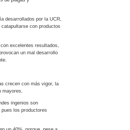
ía desarrollados por la UCR,
o catapultarse con productos
 con excelentes resultados,
 provocan un mal desarrollo
ote.
as crecen con más vigor, la
on mayores.
andes ingenios son
 pues los productores
 en un 40%, porque, pese a