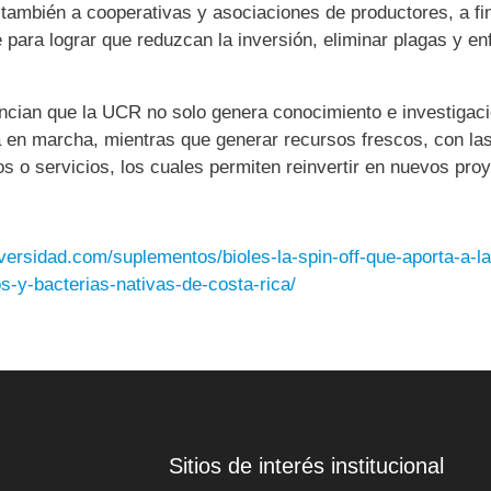
 también a cooperativas y asociaciones de productores, a fi
 para lograr que reduzcan la inversión, eliminar plagas y 
encian que la UCR no solo genera conocimiento e investigació
a en marcha, mientras que generar recursos frescos, con la
os o servicios, los cuales permiten reinvertir en nuevos pro
versidad.com/suplementos/bioles-la-spin-off-que-aporta-a-la
-y-bacterias-nativas-de-costa-rica/
Sitios de interés institucional