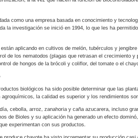
lidada como una empresa basada en conocimiento y tecnolog
a la investigación se inició en 1994, lo que les ha permitid
están aplicando en cultivos de melón, tubérculos y jengibre
rol de los nematodos (plagas que retrasan el crecimiento y
ntrol de hongos de la brócoli y coliflor, del tomate o el chay
ó
roductos biológicos ha sido posible determinar que las plant
 agroquímicos, la calidad es superior y los rendimientos s
ndía, cebolla, arroz, zanahoria y caña azucarera, incluso gr
os de Bioles y su aplicación ha generado un efecto dominó,
 que experimentan con sus productos.
ue produce chayote ha visto incrementar su producción casi