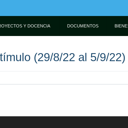
Pasar
al
contenido
principal
ROYECTOS Y DOCENCIA
DOCUMENTOS
BIENE
ímulo (29/8/22 al 5/9/22)